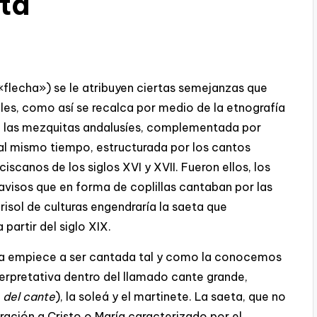
eta
flecha») se le atribuyen ciertas semejanzas que
les, como así se recalca por medio de la etnografía
 las mezquitas andalusíes, complementada por
 al mismo tiempo, estructurada por los cantos
iscanos de los siglos XVI y XVII. Fueron ellos, los
 avisos que en forma de coplillas cantaban por las
risol de culturas engendraría la saeta que
partir del siglo XIX.
eta empiece a ser cantada tal y como la conocemos
nterpretativa dentro del llamado cante grande,
 del cante
), la soleá y el martinete. La saeta, que no
ación a Cristo o María caracterizado por el