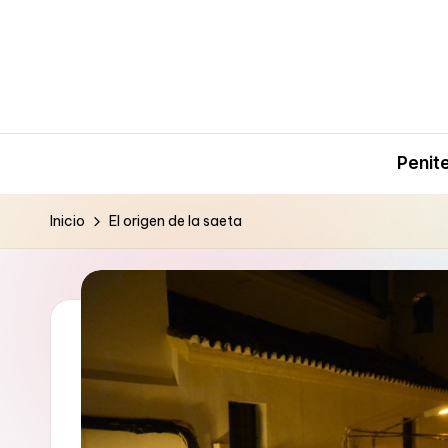
Saltar
al
contenido
Penit
Inicio
El origen de la saeta