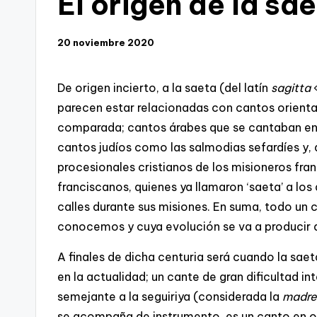
El origen de la sa
20 noviembre 2020
De origen incierto, a la saeta (del latín
sagitta
«
parecen estar relacionadas con cantos orienta
comparada; cantos árabes que se cantaban en
cantos judíos como las salmodias sefardíes y,
procesionales cristianos de los misioneros franc
franciscanos, quienes ya llamaron ‘saeta’ a los
calles durante sus misiones. En suma, todo un c
conocemos y cuya evolución se va a producir a 
A finales de dicha centuria será cuando la sa
en la actualidad; un cante de gran dificultad i
semejante a la seguiriya (considerada la
madre
se acompaña de instrumento, es un canto en or