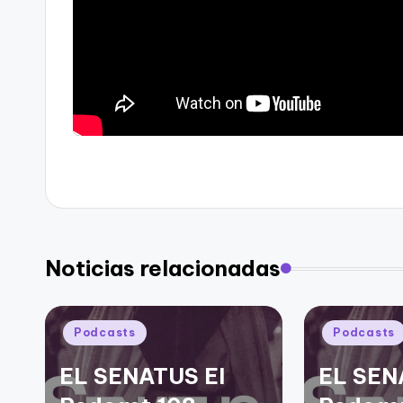
Noticias relacionadas
Publicado
Publicado
Podcasts
Podcasts
en
en
EL SENATUS El
EL SEN