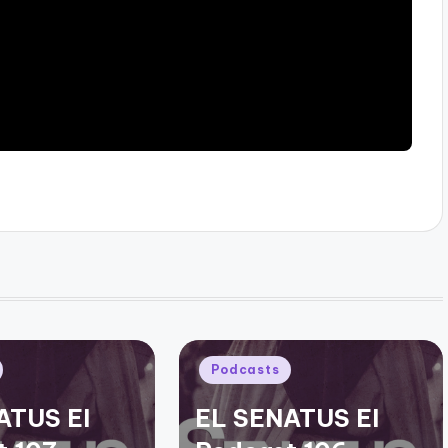
Publicado
Podcasts
en
ATUS El
EL SENATUS El