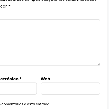
con
*
ectrónico
*
Web
es comentarios a esta entrada.