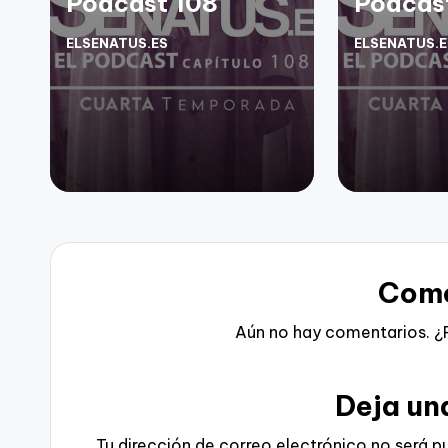
Podcast 108
Podcas
ELSENATUS.ES
ELSENATUS.E
Publicado
Publicado
por
por
Come
Aún no hay comentarios. ¿
Deja un
Tu dirección de correo electrónico no será p