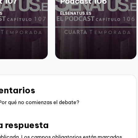
t 107
Podcast 106
S
ELSENATUS.ES
Publicado
por
ntarios
Por qué no comienzas el debate?
a respuesta
ublicada.
Los campos obligatorios están marcados