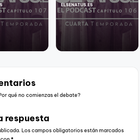
S
ELSENATUS.ES
Publicado
por
ntarios
Por qué no comienzas el debate?
a respuesta
ublicada.
Los campos obligatorios están marcados
con
*