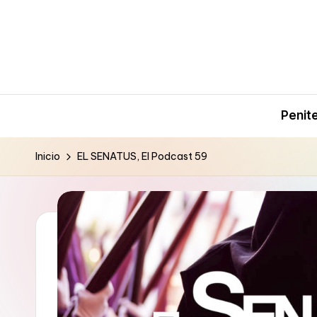
Saltar
al
contenido
Penit
Inicio
EL SENATUS, El Podcast 59