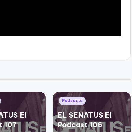
Publicado
Podcasts
en
ATUS El
EL SENATUS El
t 107
Podcast 106