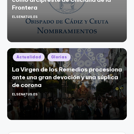
Frontera
ELSENATUS.ES
Publicado
por
Publicado
Actualidad
Glorias
en
La Virgen de los Remedios procesiona
ante una gran devoción y una súplica
de corona
ELSENATUS.ES
Publicado
por