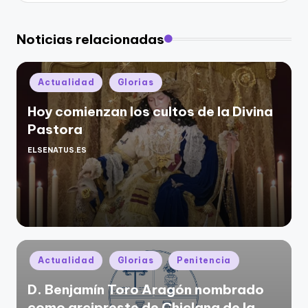
Noticias relacionadas
Publicado
Actualidad
Glorias
en
Hoy comienzan los cultos de la Divina
Pastora
ELSENATUS.ES
Publicado
por
Publicado
Actualidad
Glorias
Penitencia
en
D. Benjamín Toro Aragón nombrado
como arcipreste de Chiclana de la