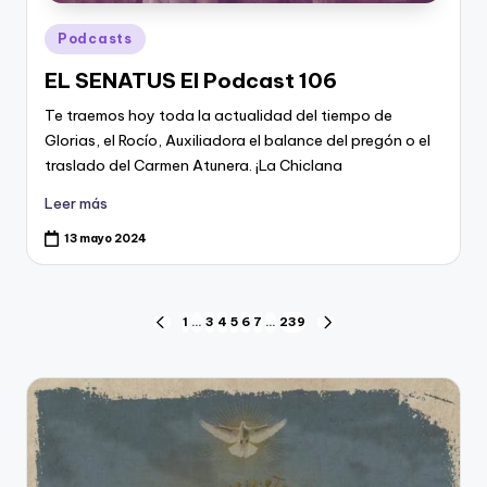
Publicado
Podcasts
en
EL SENATUS El Podcast 106
Te traemos hoy toda la actualidad del tiempo de
Glorias, el Rocío, Auxiliadora el balance del pregón o el
traslado del Carmen Atunera. ¡La Chiclana
Leer más
13 mayo 2024
Navegación
1
…
3
4
5
6
7
…
239
PÁGINA
SIGUIENTE
ANTERIOR
PÁGINA
de
entradas