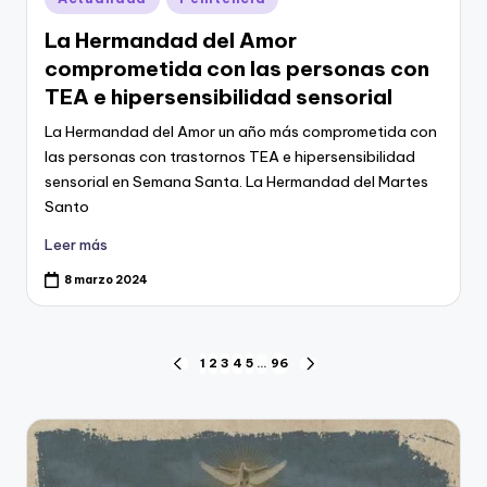
en
La Hermandad del Amor
comprometida con las personas con
TEA e hipersensibilidad sensorial
La Hermandad del Amor un año más comprometida con
las personas con trastornos TEA e hipersensibilidad
sensorial en Semana Santa. La Hermandad del Martes
Santo
Leer más
8 marzo 2024
Navegación
1
2
3
4
5
…
96
PÁGINA
SIGUIENTE
ANTERIOR
PÁGINA
de
entradas