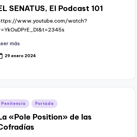
en
EL SENATUS, El Podcast 101
https://www.youtube.com/watch?
v=YkOuDPrE_DI&t=2345s
Leer más
29 enero 2024
Publicado
Penitencia
Portada
en
La «Pole Position» de las
Cofradías