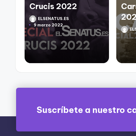
Carmen Chiclana
Ben
2021
y M
ELSENATUS.ES
18 julio 2021
EL
Publicado
Public
22 m
por
por
Suscríbete a nuestro c