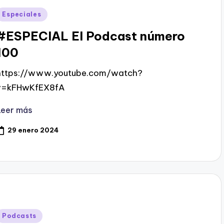
Publicado
Especiales
en
#ESPECIAL El Podcast número
100
https://www.youtube.com/watch?
v=kFHwKfEX8fA
Leer más
29 enero 2024
Publicado
Podcasts