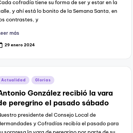
Cada cofradía tiene su forma de ser y estar en la
calle, y ahí está lo bonito de la Semana Santa, en
los contrastes, y
Leer más
29 enero 2024
Publicado
Actualidad
Glorias
en
Antonio González recibió la vara
de peregrino el pasado sábado
Nuestro presidente del Consejo Local de
Hermandades y Cofradías recibía el pasado para
su sorpresa la vara de peregrino por parte de su