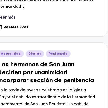
hermandad y
Leer más
22 enero 2024
Publicado
Actualidad
Glorias
Penitencia
en
Los hermanos de San Juan
deciden por unanimidad
incorporar sección de penitencia
En la tarde de ayer se celebraba en la Iglesia
Mayor el cabildo extraordinario de la Hermandad
Sacramental de San Juan Bautista. Un cabildo