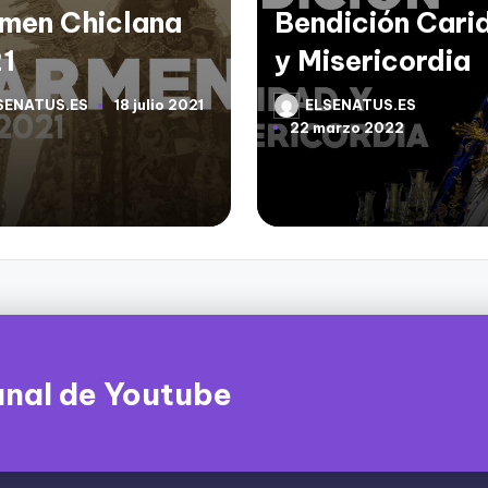
dición Caridad
Santo Chiclana
isericordia
2021
SENATUS.ES
ELSENATUS.ES
2 abri
ado
Publicado
arzo 2022
por
anal de Youtube