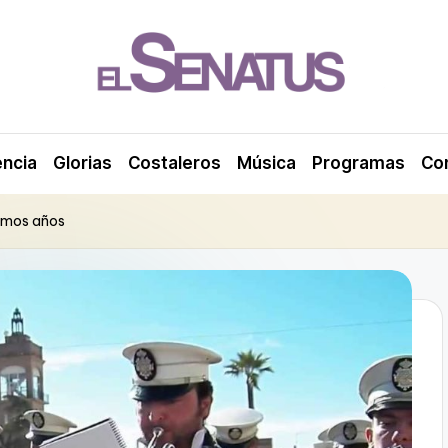
encia
Glorias
Costaleros
Música
Programas
Co
timos años