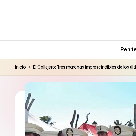
Saltar
al
contenido
Penit
Inicio
El Callejero: Tres marchas imprescindibles de los úl