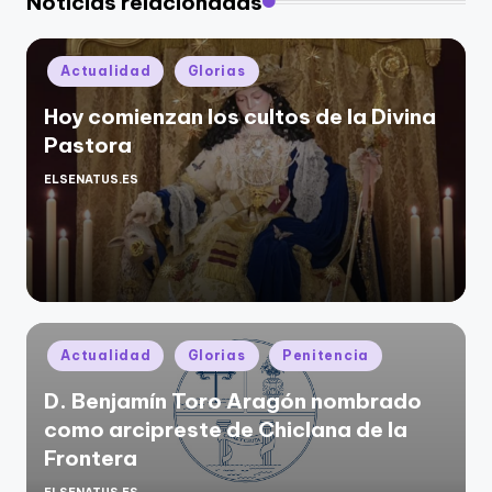
Noticias relacionadas
Publicado
Actualidad
Glorias
en
Hoy comienzan los cultos de la Divina
Pastora
ELSENATUS.ES
Publicado
por
Publicado
Actualidad
Glorias
Penitencia
en
D. Benjamín Toro Aragón nombrado
como arcipreste de Chiclana de la
Frontera