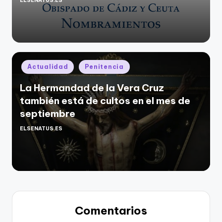
ELSENATUS.ES
Publicado
por
Publicado
Actualidad
Penitencia
en
La Hermandad de la Vera Cruz
también está de cultos en el mes de
septiembre
ELSENATUS.ES
Publicado
por
Comentarios