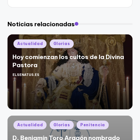
Noticias relacionadas
Publicado
Actualidad
Glorias
en
Hoy comienzan los cultos de la Divina
Pastora
ELSENATUS.ES
Publicado
por
Publicado
Actualidad
Glorias
Penitencia
en
D. Benjamín Toro Aragón nombrado