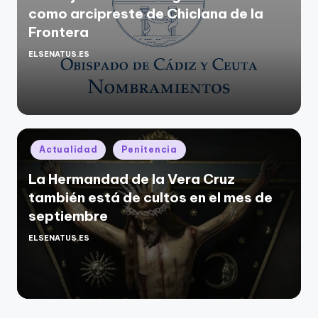
como arcipreste de Chiclana de la
Frontera
ELSENATUS.ES
Publicado
por
Publicado
Actualidad
Penitencia
en
La Hermandad de la Vera Cruz
también está de cultos en el mes de
septiembre
ELSENATUS.ES
Publicado
por