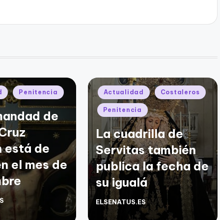
Publicado
d
Penitencia
Actualidad
Costaleros
en
Penitencia
mandad de
 Cruz
La cuadrilla de
 está de
Servitas también
en el mes de
publica la fecha de
mbre
su igualá
S
ELSENATUS.ES
Publicado
por