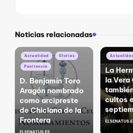
Noticias relacionadas
Publicado
Publicado
Actualidad
Glorias
Actualida
en
en
Penitencia
La Her
la Vera
D. Benjamín Toro
también
Aragón nombrado
cultos 
como arcipreste
septie
de Chiclana de la
Frontera
ELSENATUS.E
Publicado
por
ELSENATUS.ES