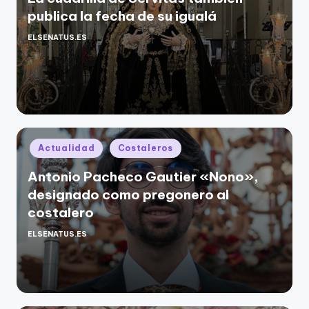
publica la fecha de su igualá
ELSENATUS.ES
Publicado
por
Publicado
Actualidad
Costaleros
en
Antonio Pacheco Gautier «Nono»,
designado como pregonero al
costalero
ELSENATUS.ES
Publicado
por