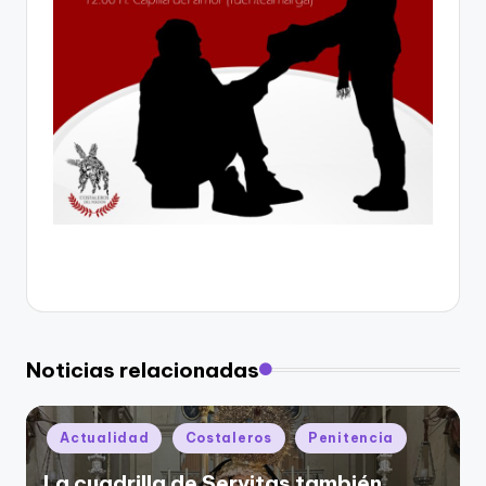
Noticias relacionadas
Publicado
Actualidad
Costaleros
Penitencia
en
La cuadrilla de Servitas también