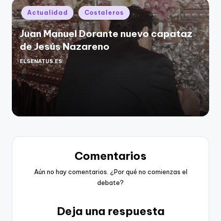
Publicado
Actualidad
Costaleros
en
Juan Manuel Dorante nuevo capataz
de Jesús Nazareno
ELSENATUS.ES
Publicado
por
Comentarios
Aún no hay comentarios. ¿Por qué no comienzas el
debate?
Deja una respuesta