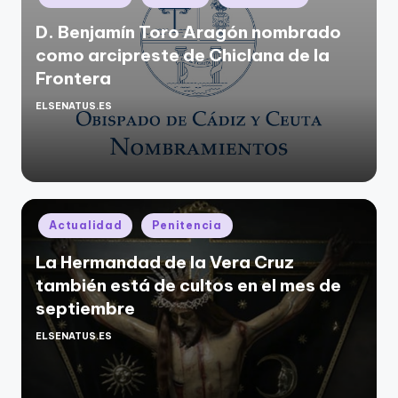
en
D. Benjamín Toro Aragón nombrado
como arcipreste de Chiclana de la
Frontera
ELSENATUS.ES
Publicado
por
Publicado
Actualidad
Penitencia
en
La Hermandad de la Vera Cruz
también está de cultos en el mes de
septiembre
ELSENATUS.ES
Publicado
por