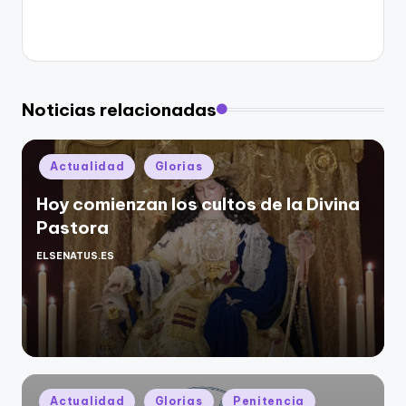
Noticias relacionadas
Publicado
Actualidad
Glorias
en
Hoy comienzan los cultos de la Divina
Pastora
ELSENATUS.ES
Publicado
por
Publicado
Actualidad
Glorias
Penitencia