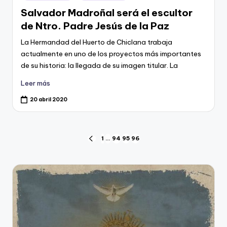
en
Salvador Madroñal será el escultor
de Ntro. Padre Jesús de la Paz
La Hermandad del Huerto de Chiclana trabaja
actualmente en uno de los proyectos más importantes
de su historia: la llegada de su imagen titular. La
Leer más
20 abril 2020
Navegación
1
…
94
95
96
PÁGINA
ANTERIOR
de
entradas