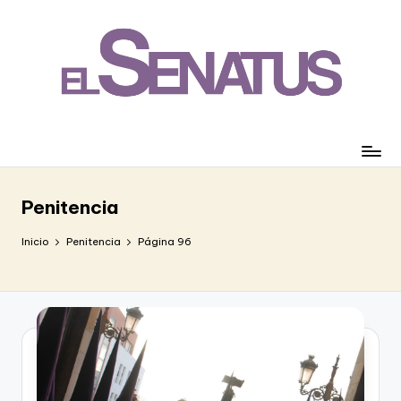
Saltar
al
contenido
Penitencia
Inicio
Penitencia
Página 96