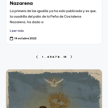
Nazarena
La primera de las igualás ya ha sido publicada y es que,
la cuadrilla del palio de la Peña de Costaleros
Nazarena, ha dado a
Leer más
19 octubre 2022
Navegación
1
…
4
5
6
7
8
…
15
PÁGINA
SIGUIENTE
ANTERIOR
PÁGINA
de
entradas