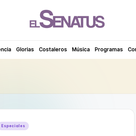
encia
Glorias
Costaleros
Música
Programas
Co
Publicado
Especiales
en