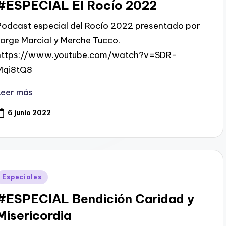
#ESPECIAL El Rocío 2022
Podcast especial del Rocío 2022 presentado por
Jorge Marcial y Merche Tucco.
https://www.youtube.com/watch?v=SDR-
Mqi8tQ8
Leer más
6 junio 2022
Publicado
Especiales
en
#ESPECIAL Bendición Caridad y
Misericordia