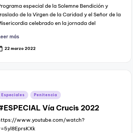
Programa especial de la Solemne Bendición y
traslado de la Virgen de la Caridad y el Señor de la
Misericordia celebrado en la jornada del
Leer más
22 marzo 2022
Publicado
Especiales
Penitencia
en
#ESPECIAL Vía Crucis 2022
https://www.youtube.com/watch?
v=5yl8EprsKXk