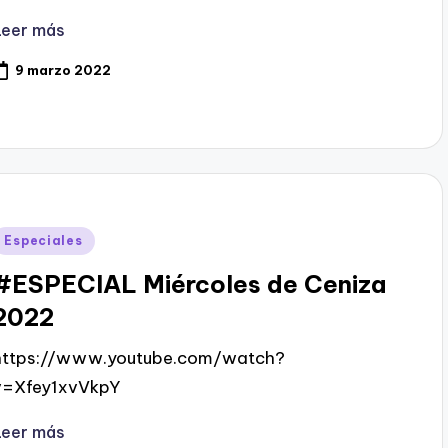
Leer más
9 marzo 2022
Publicado
Especiales
en
#ESPECIAL Miércoles de Ceniza
2022
https://www.youtube.com/watch?
v=Xfey1xvVkpY
Leer más