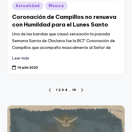
Publicado
Actualidad
Música
en
Coronación de Campillos no renueva
con Humildad para el Lunes Santo
Una de las bandas que causó sensación la pasada
Semana Santa de Chiclana fue la BCT Coronación de
Campillos que acompaño musicalmente al Señor de
Leer más
14 julio 2023
Navegación
1
2
3
4
…
19
PÁGINA
SIGUIENTE
ANTERIOR
PÁGINA
de
entradas