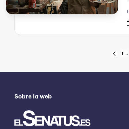
Navegación
1
…
PÁGINA
ANTERI
de
entradas
Sobre la web