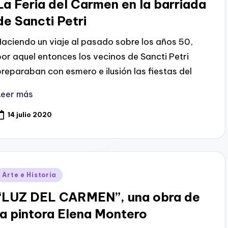
La Feria del Carmen en la barriada
de Sancti Petri
Haciendo un viaje al pasado sobre los años 50,
por aquel entonces los vecinos de Sancti Petri
preparaban con esmero e ilusión las fiestas del
Leer más
14 julio 2020
Publicado
Arte e Historia
en
“LUZ DEL CARMEN”, una obra de
la pintora Elena Montero