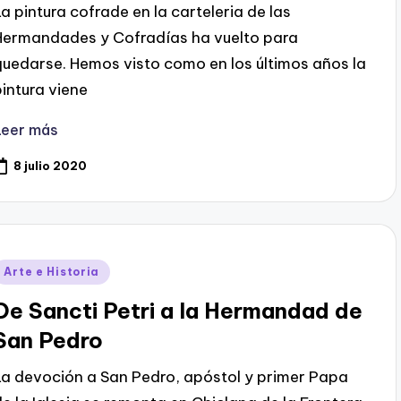
La pintura cofrade en la carteleria de las
Hermandades y Cofradías ha vuelto para
quedarse. Hemos visto como en los últimos años la
pintura viene
Leer más
8 julio 2020
Publicado
Arte e Historia
en
De Sancti Petri a la Hermandad de
San Pedro
La devoción a San Pedro, apóstol y primer Papa