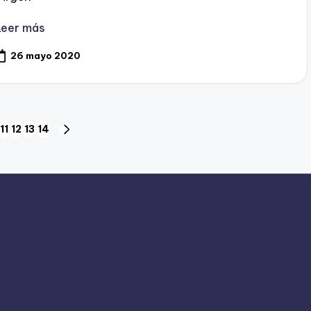
Leer más
26 mayo 2020
11
12
13
14
SIGUIENTE
OR
PÁGINA