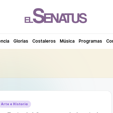
encia
Glorias
Costaleros
Música
Programas
Co
Publicado
Arte e Historia
en