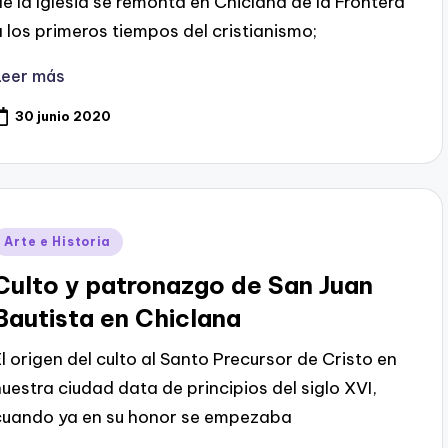
de la Iglesia se remonta en Chiclana de la Frontera
a los primeros tiempos del cristianismo;
Leer más
30 junio 2020
Publicado
Arte e Historia
en
Culto y patronazgo de San Juan
Bautista en Chiclana
El origen del culto al Santo Precursor de Cristo en
nuestra ciudad data de principios del siglo XVI,
cuando ya en su honor se empezaba